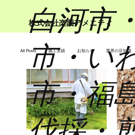
​白河市
​株式会社楽園アメニティ
市・い
All Posts
施工実績
お知らせ
業界の豆知識
市・福
伐採・