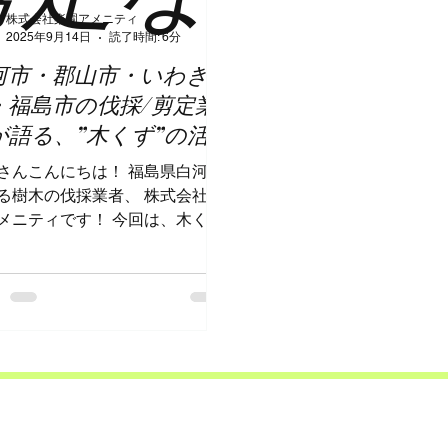
株式会社楽園アメニティ
2025年9月14日
読了時間: 6分
河市・郡山市・いわき
・福島市の伐採/剪定業
が語る、”木くず”の活
について
さんこんにちは！ 福島県白河市
る樹木の伐採業者、 株式会社楽
メニティです！ 今回は、木くず
いて少しお話していきたいと思
す！ 木くずはどんな活用方法が
のでしょうか？ 早速見ていきま
う！ 木くずはどこへ行く？伐採
木の意外な活用法...