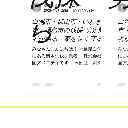
株式会社楽園アメニティ
2025年9月28日
読了時間: 8分
ら
白河市・郡山市・いわき
白
市・福島市の伐採/剪定業
市
者が語る、家を長く守る
者
ための庭のメンテナンス
用
みなさんこんにちは！ 福島県白河市
みな
について
にある樹木の伐採業者、 株式会社楽
にあ
園アメニティです！ 今回は、家を長
園ア
く保たせるという側面で、庭のメン
につ
テナンスについてお話したいと思い
いま
ます！ それでは、早速見ていきまし
ある
ょう！ 庭木は家の「防人」である：
しょ
見過ごされがちな樹木の重要性...
した