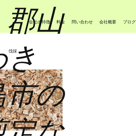
・郡山
会社の特徴
料金
問い合わせ
会社概要
ブログ
わき
伐採
島市の
剪定な