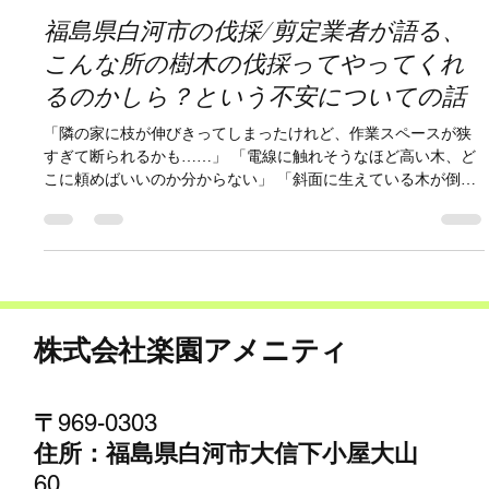
株式会社楽園アメニティ
3月14日
読了時間: 6分
福島県白河市の伐採/剪定業者が語る、
こんな所の樹木の伐採ってやってくれ
るのかしら？という不安についての話
「隣の家に枝が伸びきってしまったけれど、作業スペースが狭
すぎて断られるかも……」 「電線に触れそうなほど高い木、ど
こに頼めばいいのか分からない」 「斜面に生えている木が倒れ
そうで怖いけれど、自分ではどうしようもない」 福島県白河市
を中心に活動する私たち 株式会社楽園アメニティ のもとには、
日々こうした「切実な不安」が寄せられます。多くの方が「こ
んな特殊な場所、プロでも嫌がるのではないか？」と一人で悩
まれていますが、実はその悩み、私たち専門業者からすれば
**「腕の見せ所」**なのです。 本記事では、伐採や剪定のプロの
視点から、多くの方が抱く「こんな場所でも大丈夫？」という
株式会社楽園アメニティ
不安に対する答えと、失敗しない業者の選び方を徹底的に解説
します。 1. 多くの人が抱く「伐採の不安」の正体とは？ 伐採や