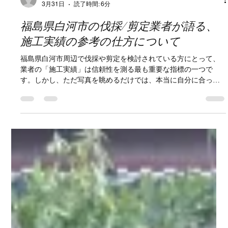
株式会社楽園アメニティ
3月31日
読了時間: 6分
福島県白河市の伐採/剪定業者が語る、
施工実績の参考の仕方について
福島県白河市周辺で伐採や剪定を検討されている方にとって、
業者の「施工実績」は信頼性を測る最も重要な指標の一つで
す。しかし、ただ写真を眺めるだけでは、本当に自分に合った
業者かどうかを判断するのは難しいものです。 本記事では、白
河市の地形や気候を知り尽くしたプロの視点から、失敗しない
ための「施工実績のチェックポイント」を詳しく解説します。
福島県白河市の伐採・剪定業者が語る「施工実績」の正しい見
方と選び方 庭木の成長や放置された空き地の樹木、あるいは台
風などの自然災害への備えとして、伐採や剪定を検討する際、
多くの方が「施工実績」を参考にします。しかし、実績の
「数」だけを見て決めてしまうのは危険です。 白河市特有の環
境（強風、積雪、急斜面など）を考慮したとき、どのような実
績に注目すべきなのか。その極意を伝授します。 1. なぜ「施工
実績」が重要なのか？ 伐採・剪定業界において、施工実績は単