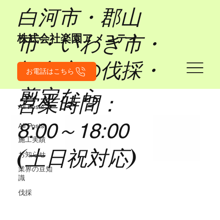
​白河市・郡山
市・いわき市・
​株式会社楽園アメニティ
福島市の伐採・
お電話はこちら
剪定なら
営業時間：
All Posts
8:00～18:00
All Posts
施工実績
(土日祝対応)
お知らせ
業界の豆知
識
伐採