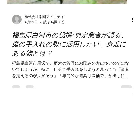
株式会社楽園アメニティ
4月29日
読了時間: 6分
福島県白河市の伐採/剪定業者が語る、
庭の手入れの際に活用したい、身近に
ある物とは？
福島県白河市周辺で、庭木の管理にお悩みの方は多いのではな
いでしょうか。特に、自分で手入れをしようと思っても「道具
を揃えるのが大変そう」「専門的な道具は高価で手が出しにく
い」と足踏みしてしまうケースも少なくありません。 そこで今
回は、白河市を中心に福島県や栃木県で高所伐採や剪定を専門
に行うプロの視点から、「わざわざ買わなくても家にあるも
の、あるいは身近で手に入るもの」を活用した庭の手入れ術を
ご紹介します。 1. はじめに：なぜ「身近な物」が庭の手入れに
役立つのか 庭の手入れは、道具がすべてではありません。もち
ろん、プロが使うエンジンチェーンソーや高所作業車は効率的