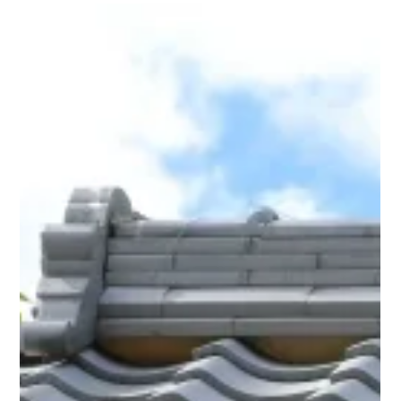
ですが、日常的なメンテナンスにおいては、家庭にある意外な
ものが代用可能です。 身近な物を活用するメリットは3つあり
ます。 コスト削減： 園芸店で専用品を買い揃える必要がありま
せん。 即時性： 「あ、今やりたい」と思った瞬間に作業に取り
掛かれます。 環境配慮： 廃材や不用品を再利用することで、ゴ
ミを減らす取り組み（アップサイクル）にも繋がります。 白河
市の豊かな自然を守りつつ、自宅の庭を美し