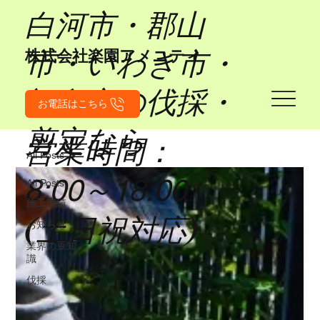
​白河市・郡山
市・いわき市・
​株式会社楽園アメニティ
福島市の伐採・
お電話はこちら
剪定なら
営業時間：
All Posts
8:00～18:00
All Posts
施工実績
(土日祝対応)
お知らせ
業界の豆知
識
伐採