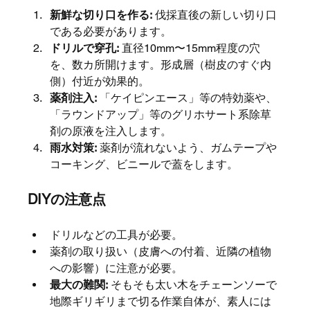
新鮮な切り口を作る:
 伐採直後の新しい切り口
である必要があります。
ドリルで穿孔:
 直径10mm〜15mm程度の穴
を、数カ所開けます。形成層（樹皮のすぐ内
側）付近が効果的。
薬剤注入:
 「ケイピンエース」等の特効薬や、
「ラウンドアップ」等のグリホサート系除草
剤の原液を注入します。
雨水対策:
 薬剤が流れないよう、ガムテープや
コーキング、ビニールで蓋をします。
DIYの注意点
ドリルなどの工具が必要。
薬剤の取り扱い（皮膚への付着、近隣の植物
への影響）に注意が必要。
最大の難関:
 そもそも太い木をチェーンソーで
地際ギリギリまで切る作業自体が、素人には