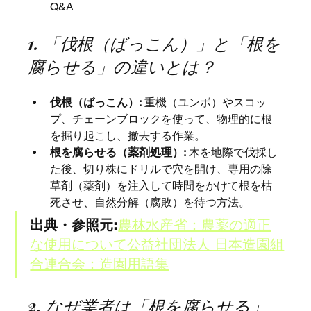
Q&A
1. 「伐根（ばっこん）」と「根を
腐らせる」の違いとは？
伐根（ばっこん）:
 重機（ユンボ）やスコッ
プ、チェーンブロックを使って、物理的に根
を掘り起こし、撤去する作業。
根を腐らせる（薬剤処理）:
 木を地際で伐採し
た後、切り株にドリルで穴を開け、専用の除
草剤（薬剤）を注入して時間をかけて根を枯
死させ、自然分解（腐敗）を待つ方法。
出典・参照元:
農林水産省：農薬の適正
な使用について
公益社団法人 日本造園組
合連合会：造園用語集
2. なぜ業者は「根を腐らせる」