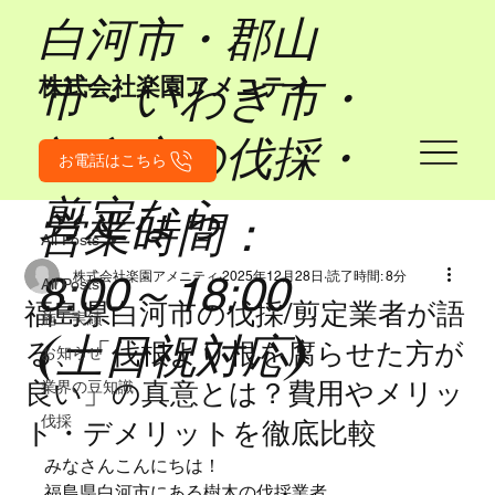
​白河市・郡山
市・いわき市・
​株式会社楽園アメニティ
福島市の伐採・
お電話はこちら
剪定なら
営業時間：
All Posts
8:00～18:00
株式会社楽園アメニティ
2025年12月28日
読了時間: 8分
All Posts
福島県白河市の伐採/剪定業者が語
施工実績
(土日祝対応)
る、「伐根より根を腐らせた方が
お知らせ
良い」の真意とは？費用やメリッ
業界の豆知識
伐採
ト・デメリットを徹底比較
みなさんこんにちは！
福島県白河市にある樹木の伐採業者、