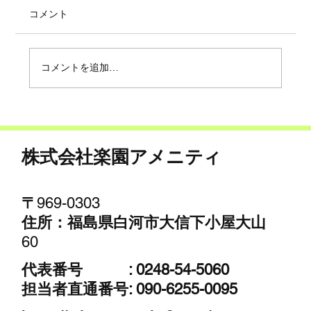
コメント
コメントを追加…
白河市の特殊伐採・植木職人が語る、高
木・大木の伐採における危険性とプロの
技術について
株式会社楽園アメニティ
​〒
969-0303
​住所：福島県白河市大信下小屋大山
60
代表番号 :
0248-54-5060
担当者直通番号:
090-6255-0095