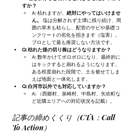
すか？
A: 枯れますが、
絶対にやってはいけませ
ん。
 塩は分解されず土壌に残り続け、周
囲の草木も枯らし、配管のサビや基礎コ
ンクリートの劣化を招きます（塩害）。
プロとして最も推奨しない方法です。
Q: 枯れた後の切り株はどうなりますか？
A: 数年かけてボロボロになり、最終的に
はキックすると崩れるようになります。
ある程度崩れた段階で、土を被せてしま
えば地面と一体化します。
Q: 白河市以外でも対応していますか？
A: （西郷村、泉崎村、中島村、矢吹町な
ど近隣エリアへの対応状況を記載）。
記事の締めくくり（CTA：Call 
To Action）