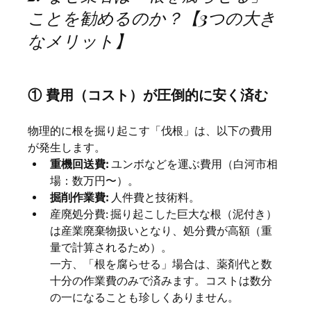
ことを勧めるのか？【3つの大き
なメリット】
① 費用（コスト）が圧倒的に安く済む
物理的に根を掘り起こす「伐根」は、以下の費用
が発生します。
重機回送費:
 ユンボなどを運ぶ費用（白河市相
場：数万円〜）。
掘削作業費:
 人件費と技術料。
産廃処分費: 掘り起こした巨大な根（泥付き）
は産業廃棄物扱いとなり、処分費が高額（重
量で計算されるため）。
一方、「根を腐らせる」場合は、薬剤代と数
十分の作業費のみで済みます。コストは数分
の一になることも珍しくありません。