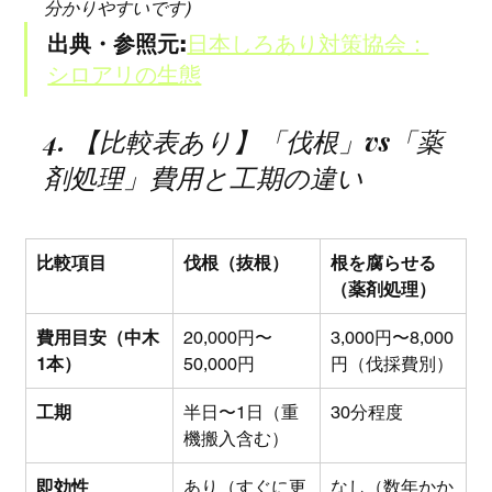
分かりやすいです)
出典・参照元:
日本しろあり対策協会：
シロアリの生態
4. 【比較表あり】「伐根」vs「薬
剤処理」費用と工期の違い
比較項目
伐根（抜根）
根を腐らせる
（薬剤処理）
費用目安（中木
20,000円〜
3,000円〜8,000
1本）
50,000円
円（伐採費別）
工期
半日〜1日（重
30分程度
機搬入含む）
即効性
あり（すぐに更
なし（数年かか