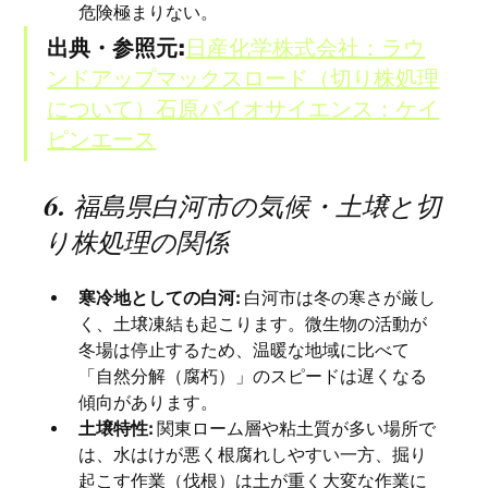
危険極まりない。
出典・参照元:
日産化学株式会社：ラウ
ンドアップマックスロード（切り株処理
について）
石原バイオサイエンス：ケイ
ピンエース
6. 福島県白河市の気候・土壌と切
り株処理の関係
寒冷地としての白河:
 白河市は冬の寒さが厳し
く、土壌凍結も起こります。微生物の活動が
冬場は停止するため、温暖な地域に比べて
「自然分解（腐朽）」のスピードは遅くなる
傾向があります。
土壌特性:
 関東ローム層や粘土質が多い場所で
は、水はけが悪く根腐れしやすい一方、掘り
起こす作業（伐根）は土が重く大変な作業に