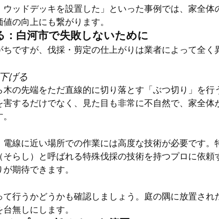
、ウッドデッキを設置した」といった事例では、家全体
価値の向上にも繋がります。
する：白河市で失敗しないために
がちですが、伐採・剪定の仕上がりは業者によって全く
を下げる
ら木の先端をただ直線的に切り落とす「ぶつ切り」を行
を害するだけでなく、見た目も非常に不自然で、家全体
す。
、電線に近い場所での作業には高度な技術が必要です。
（そらし）と呼ばれる特殊伐採の技術を持つプロに依頼
りが期待できます。
って行うかどうかも確認しましょう。庭の隅に放置され
を台無しにします。