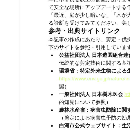
て安全な場所にアップデートする
「最近、庭が少し暗いな」「木が
る診断を受けてみてください。美
参考・出典サイトリンク
本記事の作成にあたり、剪定・伐
下のサイトを参照・引用していま
公益社団法人 日本造園組合連
伝統的な剪定技術に関する基
環境省：特定外来生物による
https://www.env.go.jp/nature/in
認）
一般社団法人 日本樹木医会
ht
的知見について参照）
農林水産省：病害虫防除に関
（剪定による病害虫予防の効
白河市公式ウェブサイト：生