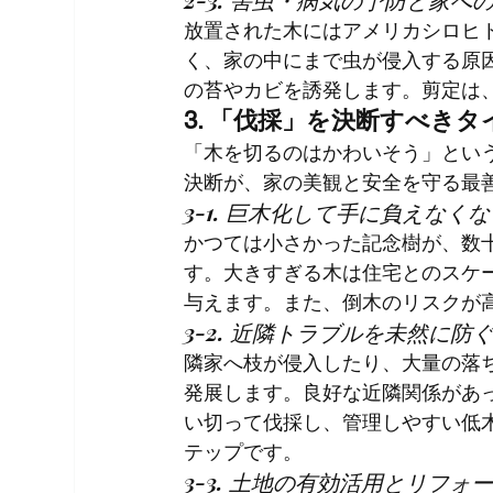
放置された木にはアメリカシロヒ
く、家の中にまで虫が侵入する原
の苔やカビを誘発します。剪定は
3. 「伐採」を決断すべき
「木を切るのはかわいそう」とい
決断が、家の美観と安全を守る最
3-1. 巨木化して手に負えなく
かつては小さかった記念樹が、数
す。大きすぎる木は住宅とのスケ
与えます。また、倒木のリスクが
3-2. 近隣トラブルを未然に防
隣家へ枝が侵入したり、大量の落
発展します。良好な近隣関係があ
い切って伐採し、管理しやすい低
テップです。
3-3. 土地の有効活用とリフォ