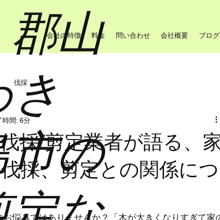
・郡山
会社の特徴
料金
問い合わせ
会社概要
ブログ
わき
伐採
時間: 6分
島市の
伐採/剪定業者が語る、
の伐採、剪定との関係につ
剪定な
にお悩みではありませんか？「木が大きくなりすぎて家