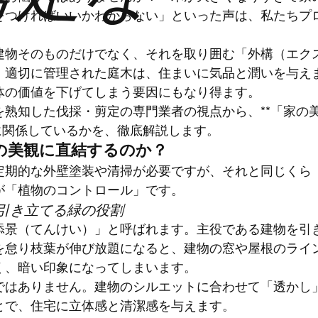
をつければいいかわからない」といった声は、私たちプ
。
建物そのものだけでなく、それを取り囲む「外構（エク
。適切に管理された庭木は、住まいに気品と潤いを与え
体の価値を下げてしまう要因にもなり得ます。
熟知した伐採・剪定の専門業者の視点から、**「家の
に関係しているかを、徹底解説します。
家の美観に直結するのか？
定期的な外壁塗装や清掃が必要ですが、それと同じくら
が「植物のコントロール」です。
を引き立てる緑の役割
添景（てんけい）」と呼ばれます。主役である建物を引
を怠り枝葉が伸び放題になると、建物の窓や屋根のライ
く、暗い印象になってしまいます。
ではありません。建物のシルエットに合わせて「透かし
とで、住宅に立体感と清潔感を与えます。