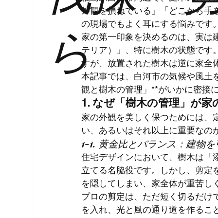
外観を損ねている」「どこから手
ら
の現場でもよく耳にする悩みです
家の第一印象を決めるのは、実は
テリア）」、特に樹木の状態です
すが、放置された樹木は逆に家全
本記事では、白河市の気候や風土を
観と樹木の管理」**がいかに密接
1. なぜ「樹木の管理」が
家の外観を美しく保つためには、
い、あるいはそれ以上に重要なの
1-1. 黄金比とバランス：建物
住宅デザインにおいて、樹木は「
立てる名脇役です。しかし、剪定
を隠してしまい、家全体が重苦し
プロの剪定は、ただ短く切るだけ
を入れ、光と風の通り道を作るこ