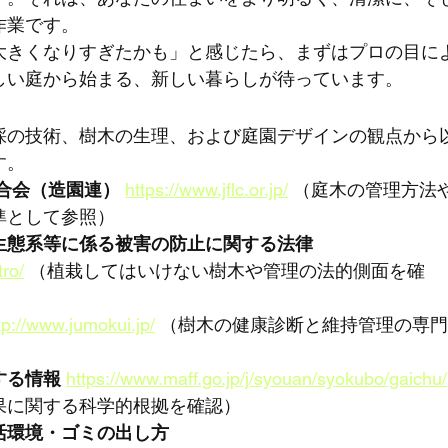
作業です。
大きくなりすぎたかも」と感じたら、まずはプロの目に
しい庭から始まる、新しい暮らしが待っています。
採の技術、樹木の生理、および庭園デザインの観点から
す。
合会（造園連）
https://www.jflc.or.jp/
 （庭木の管理方法
準として参照）
生態系等に係る被害の防止に関する法律
tro/
 （植栽してはいけない樹木や管理の法的側面を確
tp://www.jumokui.jp/
 （樹木の健康診断と維持管理の専
する情報
https://www.maff.go.jp/j/syouan/syokubo/gaichu/
果に関する科学的根拠を確認）
活環境・ゴミの出し方