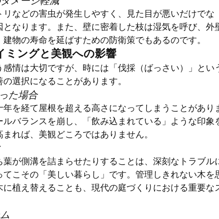
トリなどの害虫が発生しやすく、見た目が悪いだけでな
因となります。また、壁に密着した枝は湿気を呼び、外
、建物の寿命を延ばすための防衛策でもあるのです。
タイミングと美観への影響
う感情は大切ですが、時には「伐採（ばっさい）」とい
善の選択になることがあります。
なった場合
十年を経て屋根を超える高さになってしまうことがあり
ールバランスを崩し、「飲み込まれている」ような印象
高まれば、美観どころではありません。
ぐ
ち葉が側溝を詰まらせたりすることは、深刻なトラブル
ってこその「美しい暮らし」です。管理しきれない木を
木に植え替えることも、現代の庭づくりにおける重要な
ーム