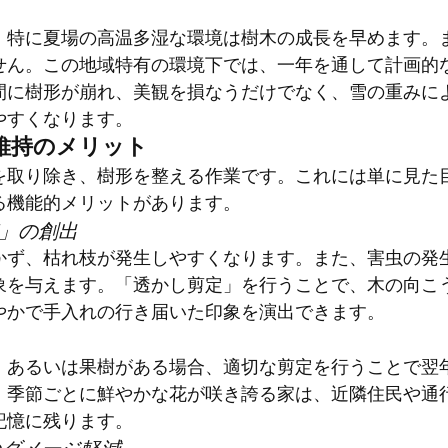
、特に夏場の高温多湿な環境は樹木の成長を早めます。
せん。この地域特有の環境下では、一年を通して計画的
間に樹形が崩れ、美観を損なうだけでなく、雪の重みに
やすくなります。
観維持のメリット
を取り除き、樹形を整える作業です。これには単に見た
る機能的メリットがあります。
感」の創出
かず、枯れ枝が発生しやすくなります。また、害虫の発
象を与えます。「透かし剪定」を行うことで、木の向こ
やかで手入れの行き届いた印象を演出できます。
、あるいは果樹がある場合、適切な剪定を行うことで翌
。季節ごとに鮮やかな花が咲き誇る家は、近隣住民や通
記憶に残ります。
のダメージ軽減