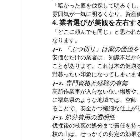
「暗かった庭を伐採して明るくし
雰囲気が一気に明るくなり、資産
4. 業者選びが美観を左右
「どこに頼んでも同じ」と思われ
なります。
4-1. 「ぶつ切り」は家の価値
安価なだけの業者は、知識不足か
ことがあります。これは木の健康
野暮ったい印象になってしまいま
4-2. 専門資格と経験の有無
高所作業車が入らない狭い場所や
に福島県のような地域では、空師
ることで、安全かつ繊細な仕上が
4-3. 処分費用の透明性
伐採後の枝葉の処分まで責任を持
枝の山は、せっかくの剪定の効果