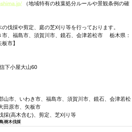
ushima.jp/
 （地域特有の枝葉処分ルールや景観条例の確
木の伐採や剪定、庭の芝刈り等を行っております。 
き市、福島市、須賀川市、鏡石、会津若松市 　栃木県：
矢板市】
大信下小屋大山60 
、郡山市、いわき市、福島市、須賀川市、鏡石、会津若松
大田原市、矢板市
伐採(高木含む)、剪定、芝刈り等
島
樹木伐採