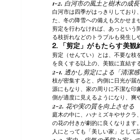
1-2. 白河市の風土と樹木の成長
白河市は四季がはっきりしており
た、冬の降雪への備えも欠かせま
剪定を行わなければ、あっという
る枝折れなどのトラブルも発生し
2. 「剪定」がもたらす美
剪定（せんてい）とは、不要な枝
を良くする以上の、美観に直結す
2-1. 透かし剪定による「清潔
枝が密集すると、内側に日光が届
源にもなり、家の周りに不潔な印
側が適度に見えるようになり、爽
2-2. 花や実の質を向上させる
庭木の中に、ハナミズキやサクラ
の花の付きが劇的に良くなります
人にとっても「美しい家」として
2-3. 害虫・病気の予防と家へ