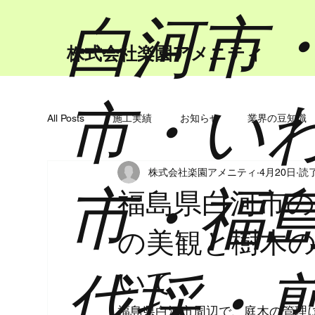
​白河市
​株式会社楽園アメニティ
市・い
All Posts
施工実績
お知らせ
業界の豆知識
株式会社楽園アメニティ
4月20日
読了
市・福
福島県白河市の
の美観と樹木
伐採・
いて
福島県白河市周辺で、庭木の管理