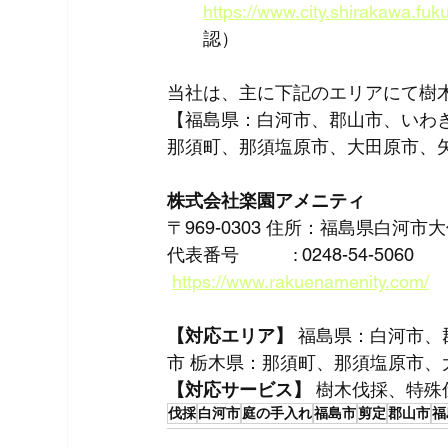
https://www.city.shirakawa.fuk
認）
当社は、主に下記のエリアにて樹
【福島県：白河市、郡山市、いわ
那須町、那須塩原市、大田原市、
株式会社楽園アメニティ
〒969-0303 住所：福島県白河市
代表番号　　　: 0248-54-5060
https://www.rakuenamenity.com/
【対応エリア】
 福島県：白河市
市 栃木県：那須町、那須塩原市、
【対応サービス】
 樹木伐採、特殊
伐採
白河市
庭の手入れ
福島市
剪定
郡山市
福