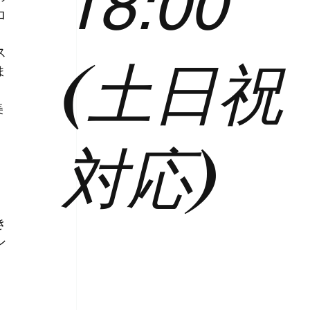
18:00
ロ
ス
(土日祝
ま
美
対応)
き
ン
」