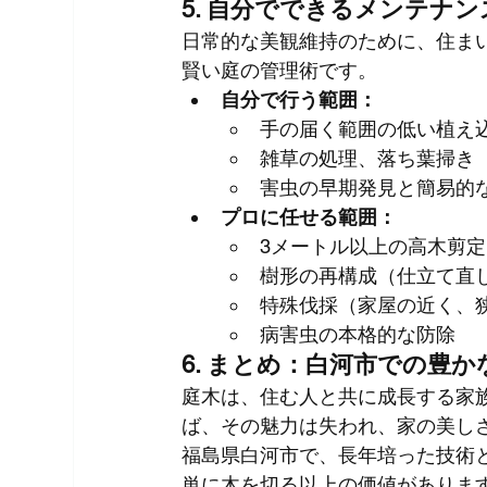
5. 自分でできるメンテナ
日常的な美観維持のために、住ま
賢い庭の管理術です。
自分で行う範囲：
手の届く範囲の低い植え
雑草の処理、落ち葉掃き
害虫の早期発見と簡易的
プロに任せる範囲：
3メートル以上の高木剪
樹形の再構成（仕立て直
特殊伐採（家屋の近く、
病害虫の本格的な防除
6. まとめ：白河市での豊
庭木は、住む人と共に成長する家
ば、その魅力は失われ、家の美し
福島県白河市で、長年培った技術
単に木を切る以上の価値がありま