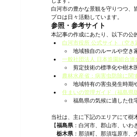
します。
白河市の豊かな景観を守りつつ、
プロは日々活動しています。
参照・参考サイト
本記事の作成にあたり、以下の公
白河市役所 公式サイト（空き
地域独自のルールや空き
一般社団法人 日本造園組合連
剪定技術の標準化や樹木
農林水産省：病害虫防除に関
地域特有の害虫発生時期
住まいの管理ガイド（福島県
福島県の気候に適した住
当社は、主に下記のエリアにて樹
【
福島県
：白河市、郡山市、いわ
栃木県
：那須町、那須塩原市、