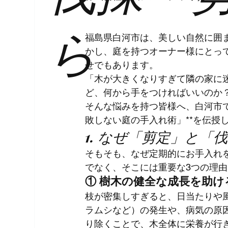
ら
福島県白河市は、美しい自然に囲
かし、庭を持つオーナー様にとっ
せでもあります。
「木が大きくなりすぎて隣の家に
ど、何から手をつければいいのか
そんな悩みを持つ皆様へ、白河市で
敗しない庭の手入れ術」**を伝授
1. なぜ「剪定」と「
そもそも、なぜ定期的にお手入れ
でなく、そこには重要な3つの理
① 樹木の健全な成長を助け
枝が密集しすぎると、日当たりや
ラムシなど）の発生や、病気の原
り除くことで、木全体に栄養が行