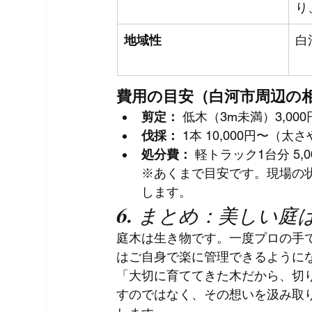
り
地域性
白
費用の目安（白河市周辺の
剪定：
 低木（3m未満）3,000
伐採：
 1本 10,000円〜（
処分費：
 軽トラック1台分 5,0
※あくまで目安です。現場の
します。
6. まとめ：美しい
庭木は生き物です。一度プロの手
はご自身で楽に管理できるように
「大切に育ててきた木だから、切
すのではなく、その想いを汲み取