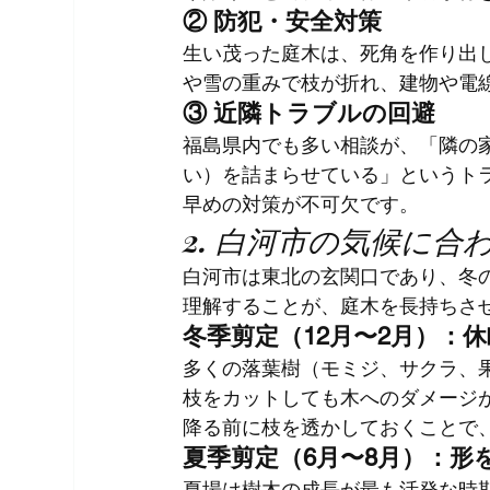
② 防犯・安全対策
生い茂った庭木は、死角を作り出
や雪の重みで枝が折れ、建物や電
③ 近隣トラブルの回避
福島県内でも多い相談が、「隣の
い）を詰まらせている」というト
早めの対策が不可欠です。
2. 白河市の気候に
白河市は東北の玄関口であり、冬
理解することが、庭木を長持ちさ
冬季剪定（12月〜2月）：
多くの落葉樹（モミジ、サクラ、
枝をカットしても木へのダメージ
降る前に枝を透かしておくことで、
夏季剪定（6月〜8月）：形
夏場は樹木の成長が最も活発な時