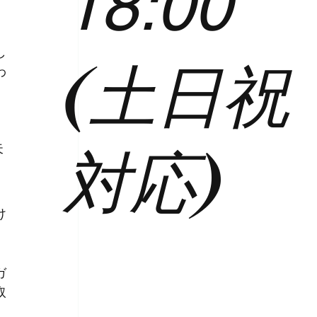
18:00
し
(土日祝
わ
対応)
失
け
ガ
取