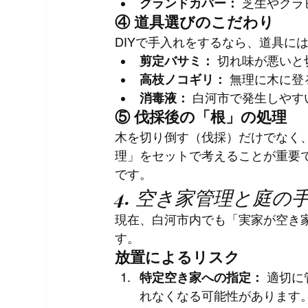
グランドカバー：
 芝生やク
④ 道具選びのこだわり
DIYで手入れをするなら、道具に
剪定バサミ：
 切れ味が悪い
高枝ノコギリ：
 無理に木に
消毒液：
 白河市で発生しや
⑤ 伐採後の「根」の処理
木を切り倒す（伐採）だけでなく
理」をセットで考えることが重要
です。
4. 空き家管理と庭
現在、白河市内でも「実家が空き
す。
放置によるリスク
特定空き家への指定：
 適切
れなくなる可能性があります