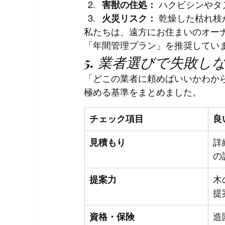
害獣の住処：
 ハクビシンや
火災リスク：
 乾燥した枯れ
私たちは、遠方にお住まいのオー
「年間管理プラン」を推奨してい
5. 業者選びで失敗
「どこの業者に頼めばいいかわか
極める基準をまとめました。
チェック項目
良
見積もり
詳
の
提案力
木
提
資格・保険
造