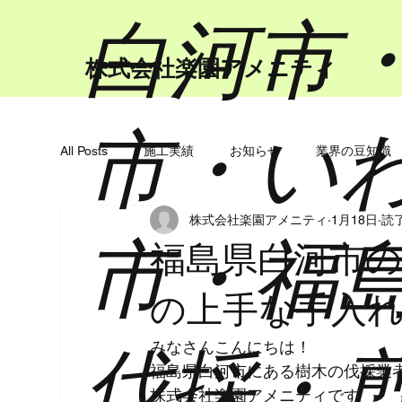
​白河市
​株式会社楽園アメニティ
市・い
All Posts
施工実績
お知らせ
業界の豆知識
株式会社楽園アメニティ
1月18日
読了
市・福
福島県白河市の
の上手な手入
伐採・
みなさんこんにちは！
福島県白河市にある樹木の伐採業
株式会社楽園アメニティです