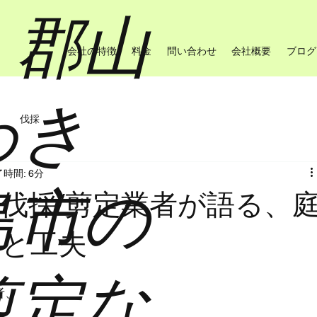
・郡山
会社の特徴
料金
問い合わせ
会社概要
ブログ
わき
伐採
時間: 6分
島市の
伐採/剪定業者が語る、
れと工夫
剪定な
者、