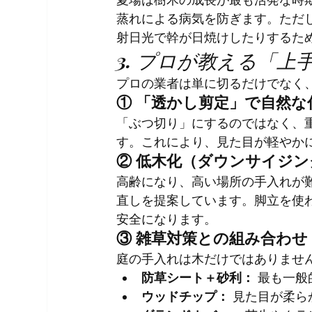
蒸れによる病気を防ぎます。ただ
射日光で幹が日焼けしたりするた
3. プロが教える「上
プロの業者は単に切るだけでなく
① 「透かし剪定」で自然な
「ぶつ切り」にするのではなく、
す。これにより、見た目が軽やか
② 低木化（ダウンサイジ
高齢になり、高い場所の手入れが
直しを提案しています。脚立を使
安全になります。
③ 雑草対策との組み合わせ
庭の手入れは木だけではありませ
防草シート＋砂利：
 最も一
ウッドチップ：
 見た目が柔