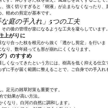
し、強く切りすぎると「樹液」が止まらなくなったり、
め、軽めの剪定が基本です。
手な庭の手入れ」5つの工夫
、その後の管理が楽になるような工夫を凝らしています
仕上がりに
重なり合った枝を根元から抜く「透かし剪定」を行いま
になり、数年経っても形が崩れにくくなります。
ング）のすすめ
難しくなってきたという方には、樹高を低く抑える仕立
わずに手が届く範囲に整えることで、ご自身での手入れ
ん。足元の雑草対策も重要です。
般的で効果が高い方法。
らかくなり、白河の自然に調和します。