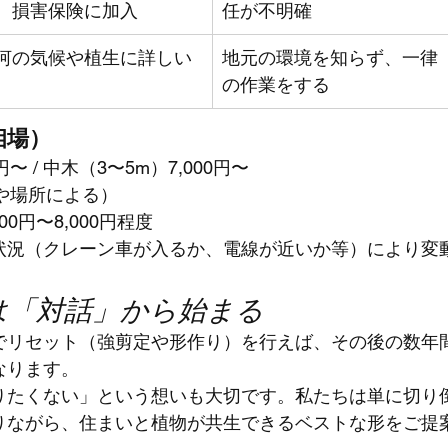
、損害保険に加入
任が不明確
河の気候や植生に詳しい
地元の環境を知らず、一律
の作業をする
相場）
円〜 / 中木（3〜5m）7,000円〜
太さや場所による）
00円〜8,000円程度
状況（クレーン車が入るか、電線が近いか等）により変
庭は「対話」から始まる
でリセット（強剪定や形作り）を行えば、その後の数年
なります。
りたくない」という想いも大切です。私たちは単に切り
りながら、住まいと植物が共生できるベストな形をご提