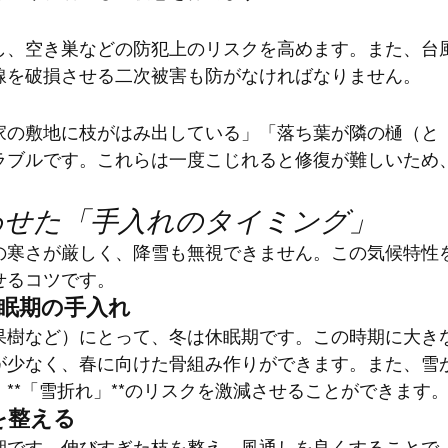
し、空き巣などの防犯上のリスクを高めます。また、台
線を破損させる二次被害も防がなければなりません。
家の敷地に枝がはみ出している」「落ち葉が隣の樋（と
ラブルです。これらは一度こじれると修復が難しいため
合わせた「手入れのタイミング」
の寒さが厳しく、降雪も無視できません。この気候特性
せるコツです。
休眠期の手入れ
果樹など）にとって、冬は休眠期です。この時期に大き
が少なく、春に向けた骨組み作りができます。また、雪
**「雪折れ」**のリスクを激減させることができます
を整える
期です。伸びすぎた枝を整え、風通しを良くすることで