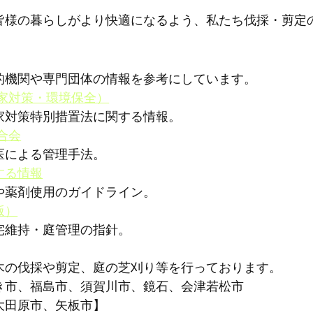
皆様の暮らしがより快適になるよう、私たち伐採・剪定
的機関や専門団体の情報を参考にしています。
家対策・環境保全）
家対策特別措置法に関する情報。
合会
医による管理手法。
する情報
や薬剤使用のガイドライン。
版）
宅維持・庭管理の指針。
木の伐採や剪定、庭の芝刈り等を行っております。
き市、福島市、須賀川市、鏡石、会津若松市
大田原市、矢板市】