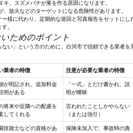
タヌキ、スズメバチが巣を作る原因になります。
枝が、放火などのターゲットになる危険性があります。
ナー様に代わり、定期的な巡回と写真報告をセットにし
ます。
しないためのポイント
らない」という方のために、白河市で信頼できる業者を
い業者の特徴
注意が必要な業者の特徴
細が明記され、追加料金
「一式」とだけ書かれ、説
説明がある
明が曖昧
の将来や近隣への配慮を
言われたことしかやらない
案してくれる
（または強引）
園技能士などの資格があ
保険未加入で、事故時の責