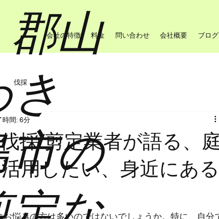
・郡山
会社の特徴
料金
問い合わせ
会社概要
ブログ
わき
伐採
時間: 6分
島市の
伐採/剪定業者が語る、
に活用したい、身近にあ
剪定な
にお悩みの方は多いのではないでしょうか。特に、自分