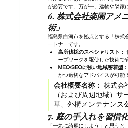
が必要です。万が一、建物や隣家
6. 株式会社楽園ア
術」
福島県白河市を拠点とする「株式
ートナーです。
高所伐採のスペシャリスト：
ープワークを駆使した技術で
MEO/SEOに強い地域密着型
かつ適切なアドバイスが可能
会社概要名称：
 株式
（および周辺地域）
サ
草、外構メンテナンス
7. 庭の手入れを習
「一気に綺麗にしよう」と思うと