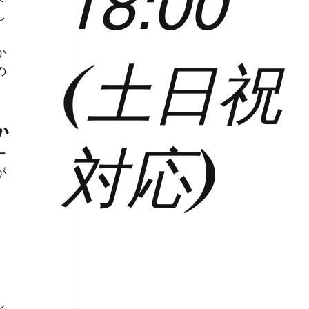
18:00
し
か
(土日祝
の
か
対応)
ー
が
し