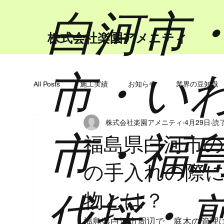
​白河市
​株式会社楽園アメニティ
市・い
All Posts
施工実績
お知らせ
業界の豆知識
株式会社楽園アメニティ
4月29日
読了
市・福
福島県白河市の
の手入れの際
伐採・
物とは？
福島県白河市周辺で、庭木の管理