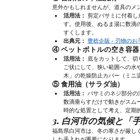
意外かもしれませんが、道具のメ
活用法：
 剪定バサミに付着
す。使用後、ぬるま湯に数滴
すくします。
出典元：
豊稔企販 - 刃物の
④ ペットボトルの空き容器
活用法：
 底をカットして、
ご状にして、狭い範囲への水
木」の乾燥防止カバー（ミニ
⑤ 食用油（サラダ油）
活用法：
 バサミのネジ部分
数滴垂らすだけで動きがスム
時的な処置として考え、定期
3. 白河市の気候と
福島県白河市は、冬の寒さが厳し
した手入れが重要になります。