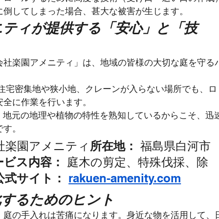
に倒してしまった場合、甚大な被害が生じます。
メニティが提供する「安心」と「技
会社楽園アメニティ」は、地域の皆様の大切な庭を守る
 住宅密集地や狭小地、クレーンが入らない場所でも、ロ
安全に作業を行います。
：
 地元の地理や植物の特性を熟知しているからこそ、迅
です。
会社楽園アメニティ
所在地：
 福島県白河市
ービス内容：
 庭木の剪定、特殊伐採、除
公式サイト：
rakuen-amenity.com
慣化するためのヒント
、庭の手入れは苦痛になります。身近な物を活用して、