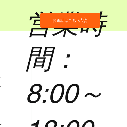
営業時
お電話はこちら
間：
庭
8:00～
る
で