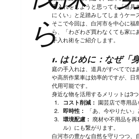
手入れをしようと思っても「道具
ら
にくい」と足踏みしてしまうケー
そこで今回は、白河市を中心に福
ら、「わざわざ買わなくても家に
手入れ術をご紹介します。
1. はじめに：なぜ
庭の手入れは、道具がすべてでは
や高所作業車は効率的ですが、日
代用可能です。
身近な物を活用するメリットは3
コスト削減：
 園芸店で専用
即時性：
 「あ、今やりたい
環境配慮：
 廃材や不用品を
ル）にも繋がります。
白河市の豊かな自然を守りつつ、