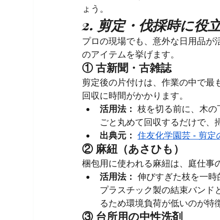
ょう。
2. 剪定・伐採時に役
プロの現場でも、意外な日用品が
のアイテムを挙げます。
① 古新聞・古雑誌
剪定後の片付けは、作業の中で最
回収に時間がかかります。
活用法：
 枝を切る前に、木
ごと丸めて回収するだけで、
出典元：
住友化学園芸 - 剪
② 麻紐（あさひも）
梱包用に使われる麻紐は、庭仕事
活用法：
 伸びすぎた枝を一
プラスチック製の結束バンド
るため環境負荷が低いのが特
③ 台所用の中性洗剤