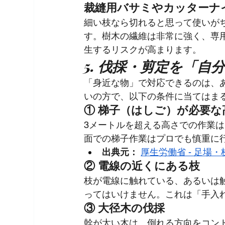
裁縫用バサミやカッターナ
細い枝なら切れると思って使いが
す。樹木の繊維は非常に強く、専
生するリスクが高まります。
5. 伐採・剪定を「
「身近な物」で対応できるのは、
いの方で、以下の条件に当てはま
① 梯子（はしご）が必要な
3メートルを超える高さでの作業
面での梯子作業はプロでも慎重に
出典元：
厚生労働省 - 足場
② 電線の近くにある枝
枝が電線に触れている、あるいは
ってはいけません。これは「手入
③ 大径木の伐採
幹が太い木は、倒れる方向をコン