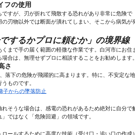
イフの使用
ちですが、刃が折れて飛散する恐れがあり非常に危険で
用の刃物以外では断面が潰れてしまい、そこから病気が
自分でするかプロに頼むか」の境界線
あくまで手の届く範囲の軽微な作業です。白河市にお住
る場合は、無理せずプロに相談することをお勧めします
高さ
は、落下の危険が飛躍的に高まります。特に、不安定な
行うものです。
・梯子からの墜落防止
触れそうな場合は、感電の恐れがあるため絶対に自分で
れ」ではなく「危険回避」の領域です。
トロールするために高度な技術（受け口・追い口の作成