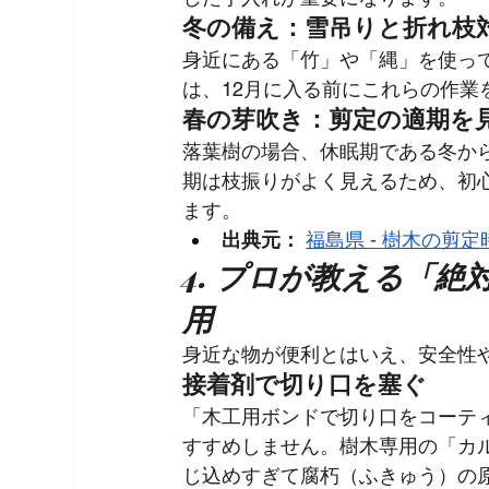
冬の備え：雪吊りと折れ枝
身近にある「竹」や「縄」を使っ
は、12月に入る前にこれらの作業
春の芽吹き：剪定の適期を
落葉樹の場合、休眠期である冬か
期は枝振りがよく見えるため、初
ます。
出典元：
福島県 - 樹木の剪
4. プロが教える「
用
身近な物が便利とはいえ、安全性
接着剤で切り口を塞ぐ
「木工用ボンドで切り口をコーテ
すすめしません。樹木専用の「カ
じ込めすぎて腐朽（ふきゅう）の