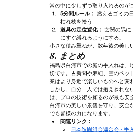
常の中に少しずつ取り入れるのが
5分間ルール：
 燃えるゴミの
枯れ枝を拾う。
道具の定位置化：
 玄関の隅
にすぐ縛れるようにする。
小さな積み重ねが、数年後の美し
8. まとめ
福島県白河市での庭の手入れは、
切です。古新聞や麻紐、空のペッ
業はより身近で楽しいものへと変
しかし、自分一人では抱えきれな
は、プロの技術を頼るのが最も安
白河市の美しい景観を守り、安全
でも皆様の力になります。
関連リンク：
日本造園組合連合会 - 手