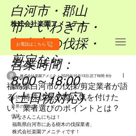
​白河市・郡山
市・いわき市・
​株式会社楽園アメニティ
福島市の伐採・
お電話はこちら
剪定なら
営業時間：
All Posts
8:00～18:00
株式会社楽園アメニティ
2025年10月13日
読了時間: 8分
All Posts
福島県白河市の伐採/剪定業者が語
施工実績
(土日祝対応)
る、特殊伐採の際に気を付けた
お知らせ
い、業者選びのポイントとは？
業界の豆知識
伐採
みなさんこんにちは！
福島県白河市にある樹木の伐採業者、
株式会社楽園アメニティです！