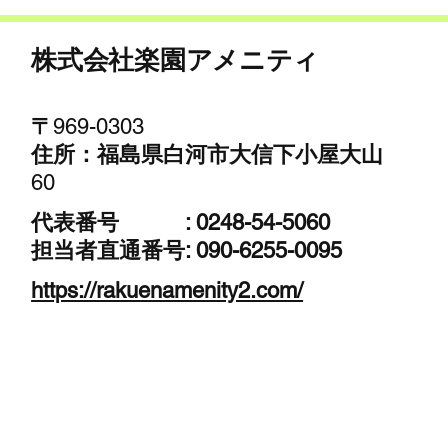
白河市の特殊伐採・植木職人が語る、高
木・大木の伐採における危険性とプロの
技術について
株式会社楽園アメニティ
​〒
969-0303
​住所：福島県白河市大信下小屋大山
60
代表番号 :
0248-54-5060
担当者直通番号:
090-6255-0095
https://rakuenamenity2.com/