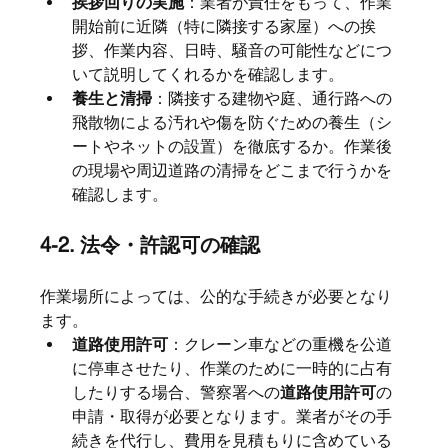
挨拶回りの実施
：業者が責任をもって、作業
開始前に近隣（特に隣接する家屋）への挨
拶、作業内容、日時、騒音の可能性などにつ
いて説明してくれるかを確認します。
養生と清掃
：隣接する建物や庭、通行路への
飛散物による汚れや傷を防ぐための養生（シ
ートやネットの設置）を徹底するか。作業後
の現場や周辺道路の清掃をどこまで行うかを
確認します。
4-2. 法令・許認可の確認
作業場所によっては、公的な手続きが必要となり
ます。
道路使用許可
：クレーン車などの重機を公道
に停車させたり、作業のために一時的に占有
したりする場合、警察署への
道路使用許可
の
申請・取得が必要となります。業者がその手
続きを代行し、費用を見積もりに含めている